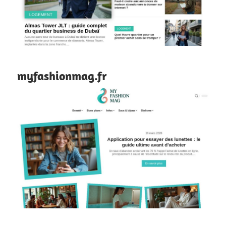
myfashionmag.fr